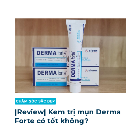
KEM
TRỊ
THÂM
MỤN
CHO
NAM
TỐT
NHẤT
NĂM
2021
CHĂM SÓC SẮC ĐẸP
|Review| Kem trị mụn Derma
Forte có tốt không?