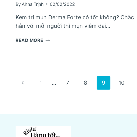
By
Ahna Trịnh
02/02/2022
Kem trị mụn Derma Forte có tốt không? Chắc
hẳn với mỗi người thì mụn viêm dai…
|REVIEW|
READ MORE
KEM
TRỊ
MỤN
DERMA
FORTE
Page
CÓ
Previous
1
…
7
8
9
10
TỐT
Page
navigation
KHÔNG?