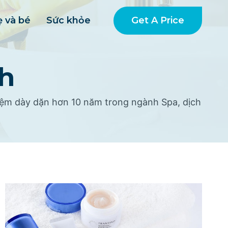
Get A Price
 và bé
Sức khỏe
nh
hiệm dày dặn hơn 10 năm trong ngành Spa, dịch