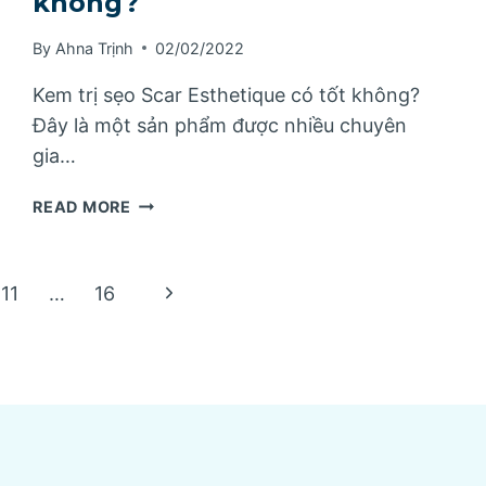
không?
By
Ahna Trịnh
02/02/2022
Kem trị sẹo Scar Esthetique có tốt không?
Đây là một sản phẩm được nhiều chuyên
gia…
[RIVIUHANGTOT]
READ MORE
KEM
TRỊ
SẸO
Next
11
…
16
SCAR
ESTHETIQUE
Page
CÓ
TỐT
KHÔNG?