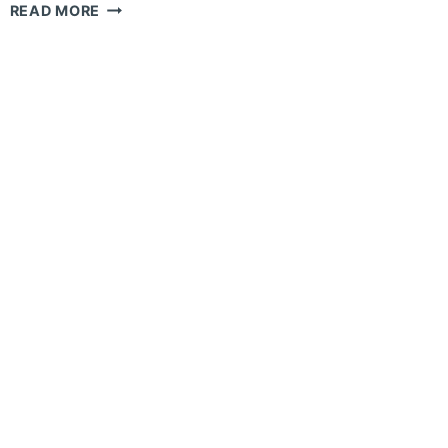
|REVIEW|
READ MORE
KEM
TRỊ
NÁM
TRANSINO
CỦA
NHẬT
BẢN
CÓ
TỐT
KHÔNG?