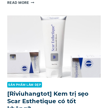
ĐÁNH
READ MORE
GIÁ
VỀ
KEM
NGỰA
GUERISSON
9
COMPLEX
CHI
TIẾT
NHẤT
SẢN PHẨM LÀM ĐẸP
[Riviuhangtot] Kem trị sẹo
Scar Esthetique có tốt