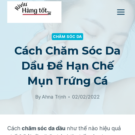
Skip
to
content
CHĂM SÓC DA
Cách Chăm Sóc Da
Dầu Để Hạn Chế
Mụn Trứng Cá
By
Ahna Trịnh
02/02/2022
Cách
chăm sóc da dầu
như thế nào hiệu quả