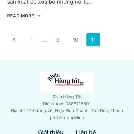
sản xuất để xóa bỏ những nỗi lo…
|REVIEW|
READ MORE
KEM
GOJI
CREAM
Page
Previous
1
…
9
10
11
HENDEL’S
GARDEN
Page
navigation
CÓ
TỐT
KHÔNG?
Riviu Hàng Tốt
Điện thoại: 0868715501
Địa chỉ: 17 Đường 46, Hiệp Bình Chánh, Thủ Đức, Thành
phố Hồ Chí Minh
Giới thiệu
Liên hệ