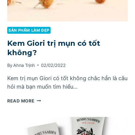
SẢN PHẨM LÀM ĐẸP
Kem Giori trị mụn có tốt
không?
By
Ahna Trịnh
02/02/2022
Kem trị mụn Giori có tốt không chắc hẳn là câu
hỏi mà bạn muốn tìm hiểu…
KEM
READ MORE
GIORI
TRỊ
MỤN
CÓ
TỐT