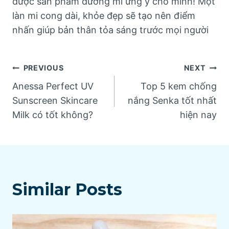
được sản phẩm dưỡng mi ưng ý cho mình! Một
làn mi cong dài, khỏe đẹp sẽ tạo nên điểm
nhấn giúp bản thân tỏa sáng trước mọi người
Post
PREVIOUS
NEXT
Anessa Perfect UV
Top 5 kem chống
navigation
Sunscreen Skincare
nắng Senka tốt nhất
Milk có tốt không?
hiện nay
Similar Posts