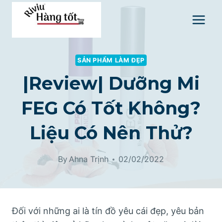
Skip
to
content
SẢN PHẨM LÀM ĐẸP
|Review| Dưỡng Mi
FEG Có Tốt Không?
Liệu Có Nên Thử?
By
Ahna Trịnh
02/02/2022
Đối với những ai là tín đồ yêu cái đẹp, yêu bản