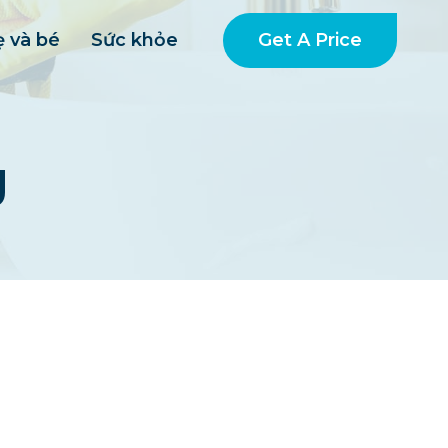
Get A Price
 và bé
Sức khỏe
g