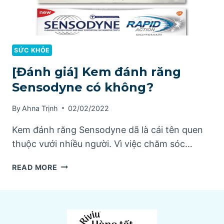
SỨC KHỎE
[Đánh giá] Kem đánh răng
Sensodyne có không?
By
Ahna Trịnh
02/02/2022
Kem đánh răng Sensodyne dã là cái tên quen
thuộc vưới nhiều người. Vì việc chăm sóc…
[ĐÁNH
READ MORE
GIÁ]
KEM
ĐÁNH
RĂNG
SENSODYNE