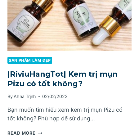
SẢN PHẨM LÀM ĐẸP
|RiviuHangTot| Kem trị mụn
Pizu có tốt không?
By
Ahna Trịnh
02/02/2022
Bạn muốn tìm hiểu xem kem trị mụn Pizu có
tốt không? Phù hợp để sử dụng…
|RIVIUHANGTOT|
READ MORE
KEM