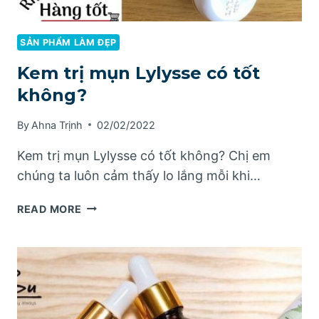
SẢN PHẨM LÀM ĐẸP
Kem trị mụn Lylysse có tốt
không?
By
Ahna Trịnh
02/02/2022
Kem trị mụn Lylysse có tốt không? Chị em
chúng ta luôn cảm thấy lo lắng mỗi khi…
KEM
READ MORE
TRỊ
MỤN
LYLYSSE
CÓ
TỐT
KHÔNG?