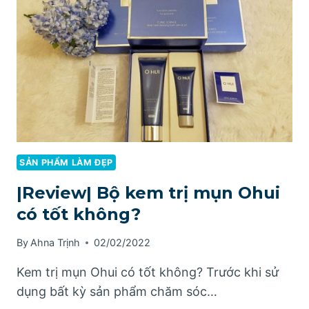
NGA
CÓ
TỐT
KHÔNG?
SẢN PHẨM LÀM ĐẸP
|Review| Bộ kem trị mụn Ohui
có tốt không?
By
Ahna Trịnh
02/02/2022
Kem trị mụn Ohui có tốt không? Trước khi sử
dụng bất kỳ sản phẩm chăm sóc…