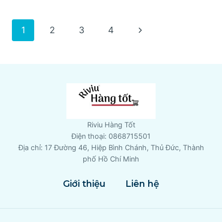
TRỊ
MỤN
Page
Next
1
2
3
4
PIZU
CÓ
Page
navigation
TỐT
KHÔNG?
Riviu Hàng Tốt
Điện thoại: 0868715501
Địa chỉ: 17 Đường 46, Hiệp Bình Chánh, Thủ Đức, Thành
phố Hồ Chí Minh
Giới thiệu
Liên hệ