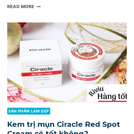
|REVIEW|
READ MORE
BỘ
KEM
TRỊ
MỤN
OHUI
CÓ
TỐT
KHÔNG?
SẢN PHẨM LÀM ĐẸP
Kem trị mụn Ciracle Red Spot
Cream có tốt không?