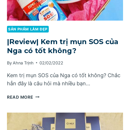
SẢN PHẨM LÀM ĐẸP
|Review| Kem trị mụn SOS của
Nga có tốt không?
By
Ahna Trịnh
02/02/2022
Kem trị mụn SOS của Nga có tốt không? Chắc
hẳn đây là câu hỏi mà nhiều bạn…
|REVIEW|
READ MORE
KEM
TRỊ
MỤN
SOS
CỦA