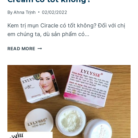
By
Ahna Trịnh
02/02/2022
Kem trị mụn Ciracle có tốt không? Đối với chị
em chúng ta, dù sản phẩm có…
KEM
READ MORE
TRỊ
MỤN
CIRACLE
RED
SPOT
CREAM
CÓ
TỐT
KHÔNG?