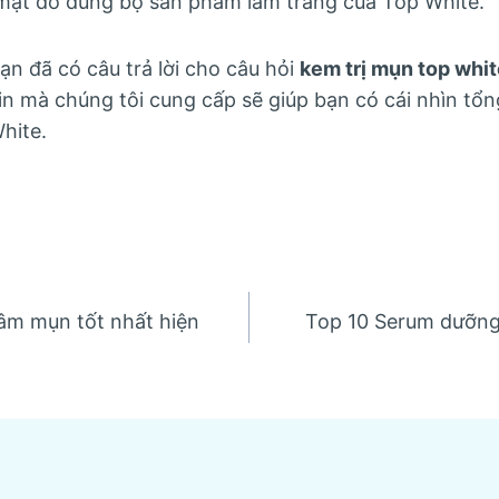
ặt do dùng bộ sản phẩm làm trắng của Top White.”
ạn đã có câu trả lời cho câu hỏi
kem trị mụn top whit
n mà chúng tôi cung cấp sẽ giúp bạn có cái nhìn tổn
hite.
hâm mụn tốt nhất hiện
Top 10 Serum dưỡng 
n