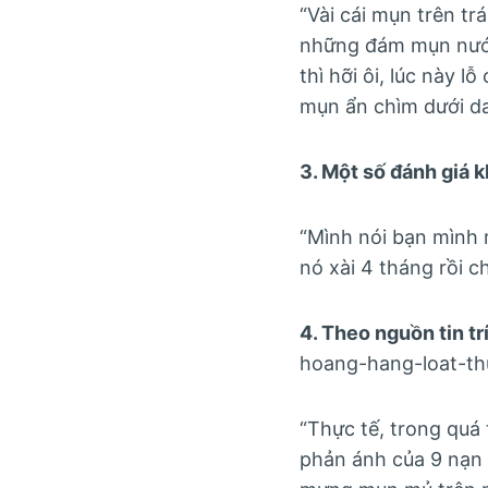
“Vài cái mụn trên tr
những đám mụn nước l
thì hỡi ôi, lúc này 
mụn ẩn chìm dưới da
3. Một số đánh giá k
“Mình nói bạn mình m
nó xài 4 tháng rồi ch
4. Theo nguồn tin t
hoang-hang-loat-th
“Thực tế, trong quá 
phản ánh của 9 nạn 