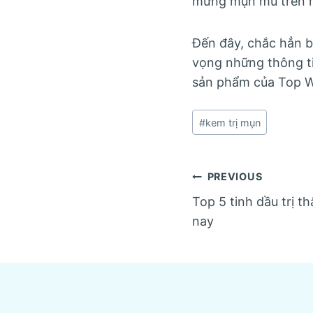
mưng mụn mủ trên m
Đến đây, chắc hẳn b
vọng những thông ti
sản phẩm của Top W
Post
#
kem trị mụn
Tags:
Post
PREVIOUS
Top 5 tinh dầu trị t
navigatio
nay