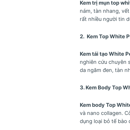
Kem trị mụn top whi
nám, tàn nhang, vế
rất nhiều người tin 
2. Kem Top White P
Kem tái tạo White P
nghiên cứu chuyên s
da ngăm đen, tàn nh
3. Kem Body Top Whi
Kem body Top White
và nano collagen. 
dụng loại bỏ tế bào 