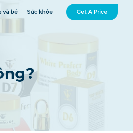
Get A Price
 và bé
Sức khỏe
ông?