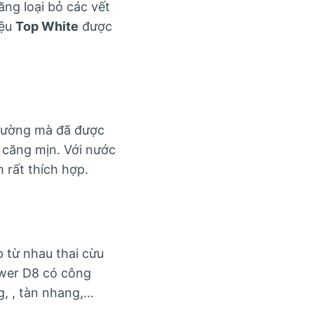
ng loại bỏ các vết
iệu
Top White
được
hường mà đã được
 căng mịn. Với nước
 rất thích hợp.
 từ nhau thai cừu
ower D8 có công
g, , tàn nhang,…