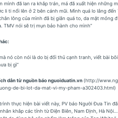
án mình đã lan ra khắp trán, má đã xuất hiện những 
i ti nổi lên ở 2 bên cánh mũi. Mình quá lo lắng đến 
lỗ chân lông của mình đã bị giãn quá to, da mặt mỏng
. TMV nói sẽ trị mụn bảo hành cho mình”
hác:
à nó còn nói là do bị đối thủ cạnh tranh, viết bài bô
ưa bị gì”
rích dẫn từ nguồn báo nguoiduatin.vn
(http://www.ng
uong-de-bi-lot-da-mat-vi-my-pham-a302403.html)
trình thực hiện bài viết này, PV báo Người Đưa Tin đã
nhân khắp các tỉnh từ Điện Biên, Nam Định, Hà Nội…