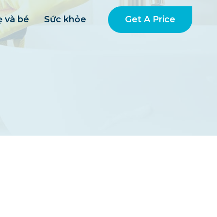
Get A Price
 và bé
Sức khỏe