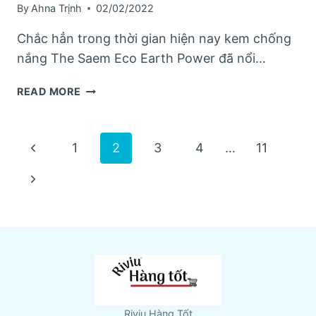
By
Ahna Trịnh
02/02/2022
Chắc hẳn trong thời gian hiện nay kem chống
nắng The Saem Eco Earth Power đã nổi…
TOP
READ MORE
6
KEM
CHỐNG
Page
Previous
1
2
3
4
…
11
NẮNG
THE
Page
navigation
Next
SAEM
ECO
Page
EARTH
POWER
TỐT
NHẤT
Riviu Hàng Tốt