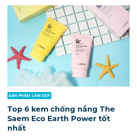
VỀ
GEL
TRỊ
MỤN
MEGADUO
CÓ
THỰC
SỰ
TỐT
KHÔNG?
SẢN PHẨM LÀM ĐẸP
Top 6 kem chống nắng The
Saem Eco Earth Power tốt
nhất