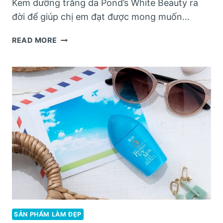
Kem dưỡng trắng da Pond’s White Beauty ra
đời để giúp chị em đạt được mong muốn…
ĐÁNH
READ MORE
GIÁ
KEM
DƯỠNG
DA
POND’S
WHITE
BEAUTY
BAN
NGÀY
VÀ
BAN
ĐÊM
SẢN PHẨM LÀM ĐẸP