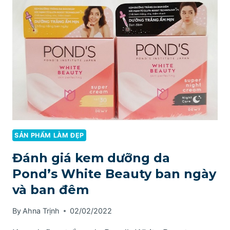
SKINCARE
MILK
CÓ
TỐT
KHÔNG?
SẢN PHẨM LÀM ĐẸP
Đánh giá kem dưỡng da
Pond’s White Beauty ban ngày
và ban đêm
By
Ahna Trịnh
02/02/2022