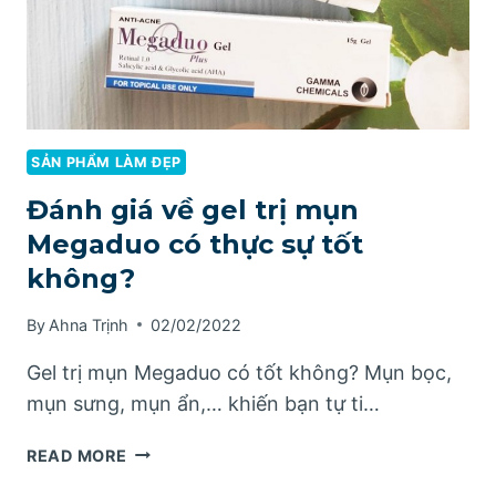
SẢN PHẨM LÀM ĐẸP
Đánh giá về gel trị mụn
Megaduo có thực sự tốt
không?
By
Ahna Trịnh
02/02/2022
Gel trị mụn Megaduo có tốt không? Mụn bọc,
mụn sưng, mụn ẩn,… khiến bạn tự ti…
ĐÁNH
READ MORE
GIÁ