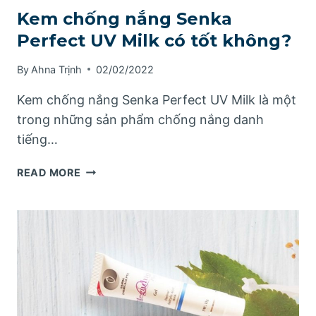
Kem chống nắng Senka
Perfect UV Milk có tốt không?
By
Ahna Trịnh
02/02/2022
Kem chống nắng Senka Perfect UV Milk là một
trong những sản phẩm chống nắng danh
tiếng…
KEM
READ MORE
CHỐNG
NẮNG
SENKA
PERFECT
UV
MILK
CÓ
TỐT
KHÔNG?