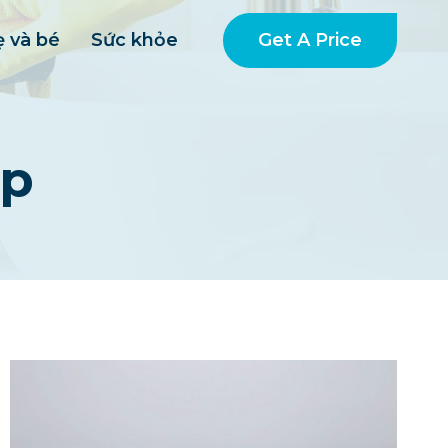
Get A Price
 và bé
Sức khỏe
ẹp