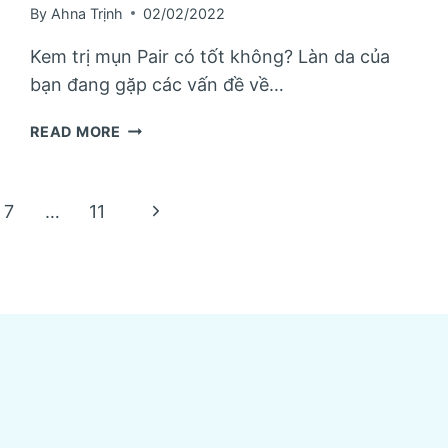
By
Ahna Trịnh
02/02/2022
Kem trị mụn Pair có tốt không? Làn da của
bạn đang gặp các vấn đề về…
[ĐÁNH
READ MORE
GIÁ
]
KEM
Next
7
…
11
TRỊ
MỤN
Page
PAIR
CÓ
THỰC
SỰ
TỐT
HAY
KHÔNG?