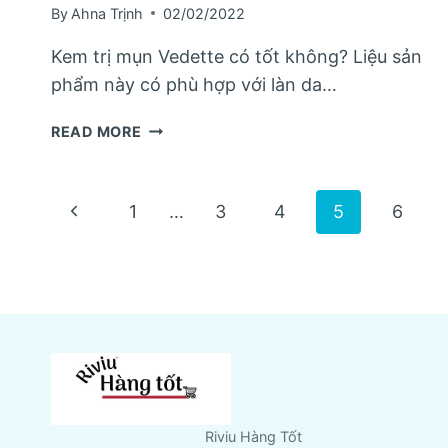
By
Ahna Trịnh
02/02/2022
Kem trị mụn Vedette có tốt không? Liệu sản
phẩm này có phù hợp với làn da…
KEM
READ MORE
TRỊ
MỤN
VEDETTE
Page
Previous
1
…
3
4
5
6
CÓ
TỐT
Page
navigation
KHÔNG?
Riviu Hàng Tốt