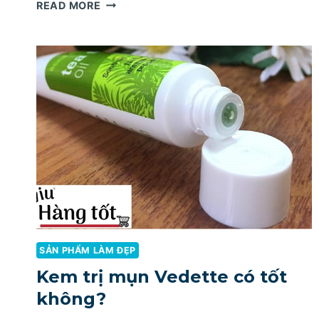
KEM
READ MORE
TRỊ
MỤN
CLEAN
AND
CLEAR
CÓ
TỐT
KHÔNG?
SẢN PHẨM LÀM ĐẸP
Kem trị mụn Vedette có tốt
không?