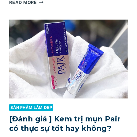
REVIEW
READ MORE
KEM
CHỐNG
NẮNG
SKIN
AQUA
TONE
UP
UV
ESSENCE
SẢN PHẨM LÀM ĐẸP
[Đánh giá ] Kem trị mụn Pair
có thực sự tốt hay không?