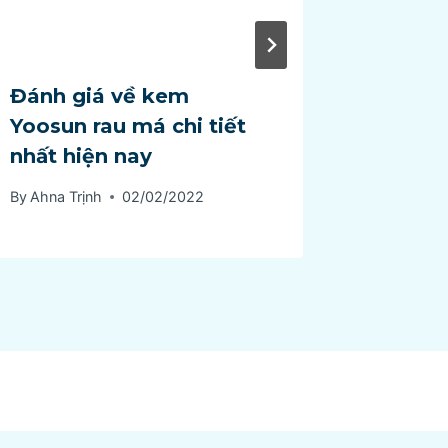
Đánh giá về kem
Revie
Yoosun rau má chi tiết
Avene 
nhất hiện nay
không
By
Ahna Trịnh
02/02/2022
By
Ahna Tr