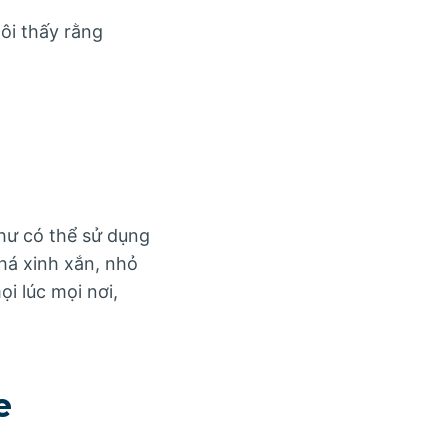
tôi thấy rằng
như có thể sử dụng
há xinh xắn, nhỏ
i lúc mọi nơi,
e