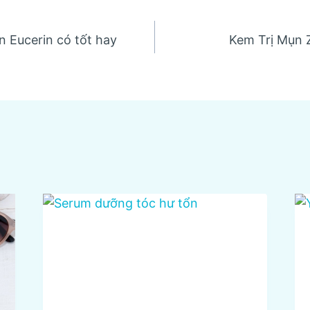
n Eucerin có tốt hay
Kem Trị Mụn 
n