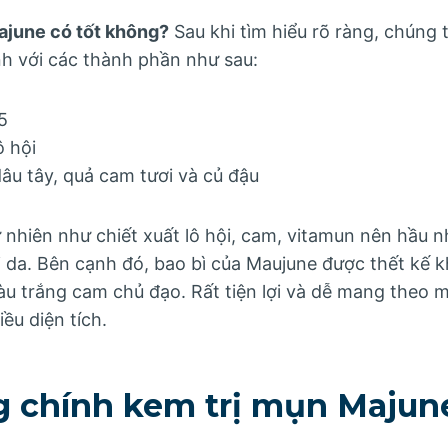
ajune có tốt không?
Sau khi tìm hiểu rõ ràng, chúng 
nh với các thành phần như sau:
5
ô hội
dâu tây, quả cam tươi và củ đậu
ự nhiên như chiết xuất lô hội, cam, vitamun nên hầu 
i da. Bên cạnh đó, bao bì của Maujune được thết kế k
àu trắng cam chủ đạo. Rất tiện lợi và dễ mang theo mọ
ều diện tích.
 chính kem trị mụn Majun