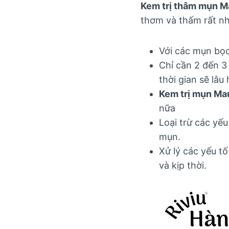
Kem trị thâm mụn M
thơm và thấm rất nh
Với các mụn bọc
Chỉ cần 2 đến 3
thời gian sẽ lâu
Kem trị mụn M
nữa
Loại trừ các yế
mụn.
Xử lý các yếu t
và kịp thời.