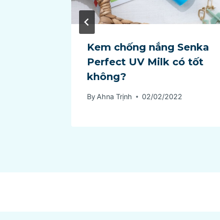
 nắng
Kem chống nắng Senka
nhất
Perfect UV Milk có tốt
không?
2
By
Ahna Trịnh
02/02/2022