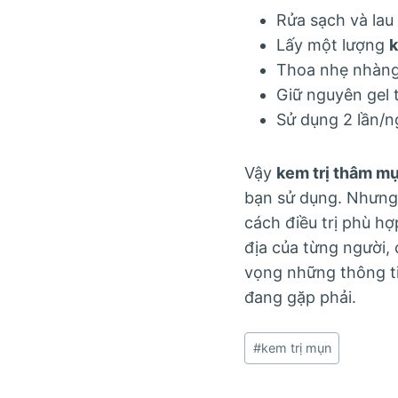
Rửa sạch và la
Lấy một lượng
k
Thoa nhẹ nhàng
Giữ nguyên gel t
Sử dụng 2 lần/ng
Vậy
kem trị thâm m
bạn sử dụng. Nhưng 
cách điều trị phù h
địa của từng người,
vọng những thông ti
đang gặp phải.
Post
#
kem trị mụn
Tags: