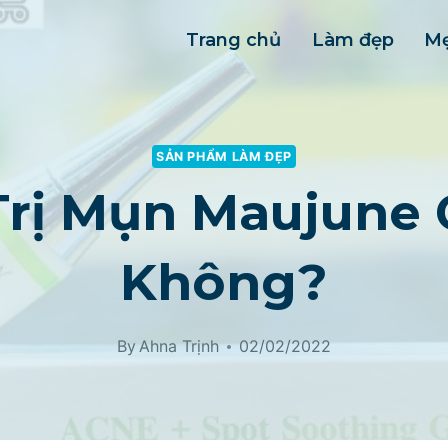
Trang chủ
Làm đẹp
Mẹ
SẢN PHẨM LÀM ĐẸP
rị Mụn Maujune 
Không?
By
Ahna Trịnh
02/02/2022