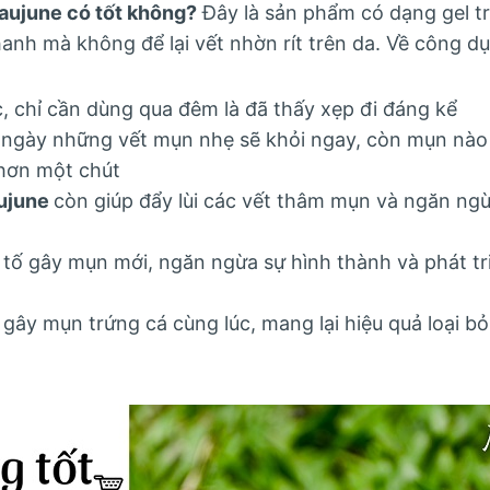
aujune có tốt không?
Đây là sản phẩm có dạng gel tr
anh mà không để lại vết nhờn rít trên da. Về công d
, chỉ cần dùng qua đêm là đã thấy xẹp đi đáng kể
 ngày những vết mụn nhẹ sẽ khỏi ngay, còn mụn nào
 hơn một chút
aujune
còn giúp đẩy lùi các vết thâm mụn và ngăn ng
u tố gây mụn mới, ngăn ngừa sự hình thành và phát tri
ố gây mụn trứng cá cùng lúc, mang lại hiệu quả loại