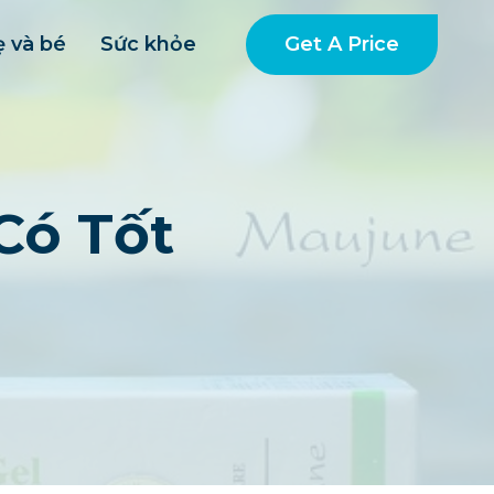
Get A Price
 và bé
Sức khỏe
Có Tốt