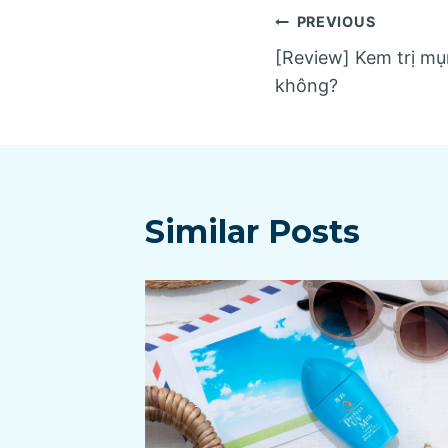
Post
PREVIOUS
[Review] Kem trị mụ
navigatio
không?
Similar Posts