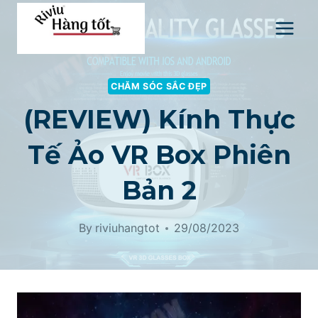
Skip
to
content
CHĂM SÓC SẮC ĐẸP
(REVIEW) Kính Thực
Tế Ảo VR Box Phiên
Bản 2
By
riviuhangtot
29/08/2023