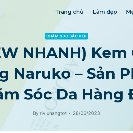
Trang chủ
Làm đẹp
Mẹ
CHĂM SÓC SẮC ĐẸP
EW NHANH) Kem
g Naruko – Sản 
ăm Sóc Da Hàng 
By
riviuhangtot
28/06/2023