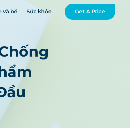
Get A Price
 và bé
Sức khỏe
 Chống
Phẩm
Đầu