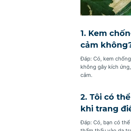
1. Kem chốn
cảm không
Đáp: Có, kem chống 
không gây kích ứng,
cảm.
2. Tôi có t
khi trang đ
Đáp: Có, bạn có thể
thẩm thấu vào da tr