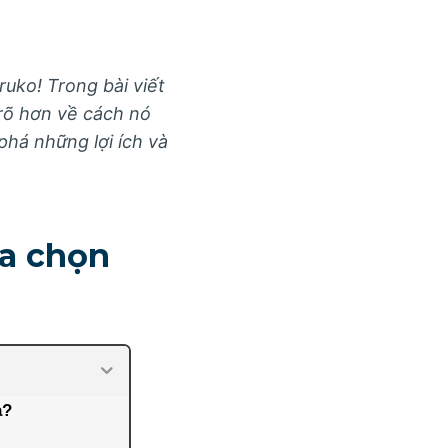
uko! Trong bài viết
rõ hơn về cách nó
phá những lợi ích và
ựa chọn
a?