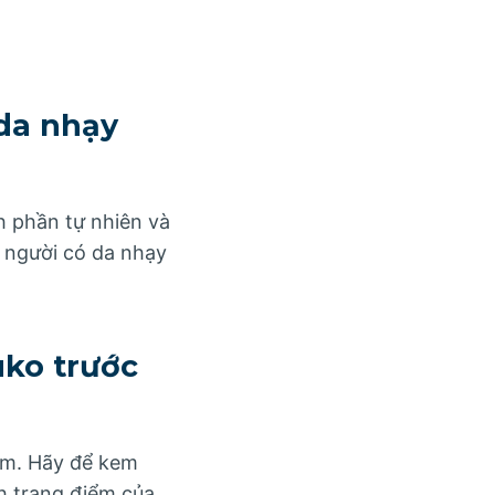
da nhạy
h phần tự nhiên và
 người có da nhạy
uko trước
ểm. Hãy để kem
nh trang điểm của