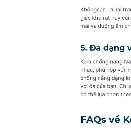
Khôngcần lưu lại t
giác khô rát hay că
mái và dưỡng ẩm ch
5. Đa dạng 
Kem chống nắng Nar
nhau, phù hợp với nh
chống nắng dạng lot
với da của bạn. Chỉ
có thể lựa chọn the
FAQs về 