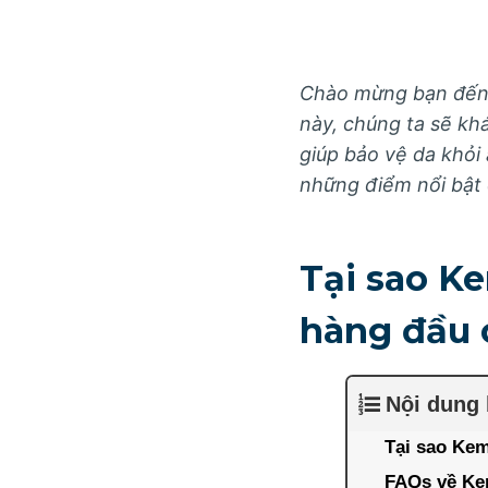
Chào mừng bạn đến v
này, chúng ta sẽ kh
giúp bảo vệ da khỏi 
những điểm nổi bật
Tại sao K
hàng đầu 
Nội dung 
Tại sao Kem
FAQs về Ke