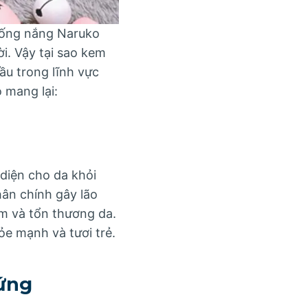
chống nắng Naruko
i. Vậy tại sao kem
u trong lĩnh vực
 mang lại:
diện cho da khỏi
hân chính gây lão
ám và tổn thương da.
e mạnh và tươi trẻ.
 ứng