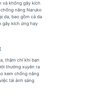
n và không gây kích
m chống nắng Naruko
ại da, bao gồm cả da
 gây kích ứng hay
c
a, thậm chí khi bạn
ười thường xuyên ra
 vào kem chống nắng
việc tái ánh sáng