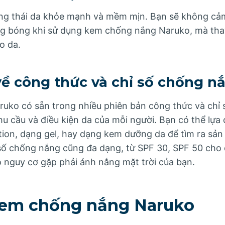
rạng thái da khỏe mạnh và mềm mịn. Bạn sẽ không c
ng bóng khi sử dụng kem chống nắng Naruko, mà thay
o da.
về công thức và chỉ số chống n
uko có sẵn trong nhiều phiên bản công thức và chỉ
u cầu và điều kiện da của mỗi người. Bạn có thể lựa 
ion, dạng gel, hay dạng kem dưỡng da để tìm ra sả
 số chống nắng cũng đa dạng, từ SPF 30, SPF 50 cho
o nguy cơ gặp phải ánh nắng mặt trời của bạn.
Kem chống nắng Naruko