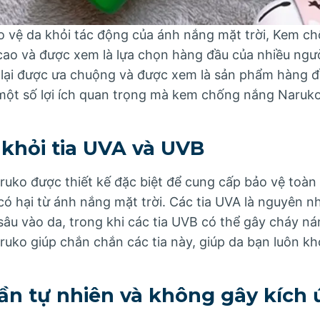
ảo vệ da khỏi tác động của ánh nắng mặt trời, Kem 
cao và được xem là lựa chọn hàng đầu của nhiều ngườ
lại được ưa chuộng và được xem là sản phẩm hàng đầ
ột số lợi ích quan trọng mà kem chống nắng Naruko
 khỏi tia UVA và UVB
ko được thiết kế đặc biệt để cung cấp bảo vệ toàn 
có hại từ ánh nắng mặt trời. Các tia UVA là nguyên n
sâu vào da, trong khi các tia UVB có thể gây cháy n
ko giúp chắn chắn các tia này, giúp da bạn luôn khỏ
ần tự nhiên và không gây kích