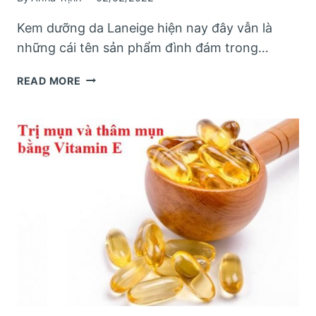
Kem dưỡng da Laneige hiện nay đây vẫn là
những cái tên sản phẩm đình đám trong…
TOP
READ MORE
8
KEM
DƯỠNG
DA
LANEIGE TỐT
NHẤT
HIỆN
NAY