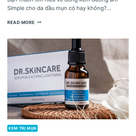
Simple cho da dầu mụn có hay không?…
ĐÁNH
READ MORE
GIÁ
VỀ
KEM
DƯỠNG
ẨM
SIMPLE
CHO
DA
DẦU
MỤN
KEM TRỊ MỤN