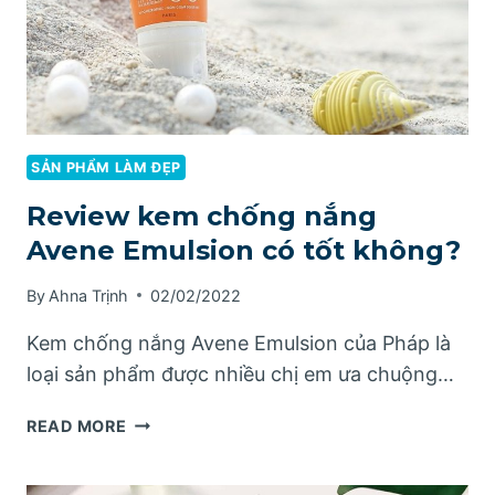
VITAMIN
E
TẠI
NHÀ
SẢN PHẨM LÀM ĐẸP
Review kem chống nắng
Avene Emulsion có tốt không?
By
Ahna Trịnh
02/02/2022
Kem chống nắng Avene Emulsion của Pháp là
loại sản phẩm được nhiều chị em ưa chuộng…
REVIEW
READ MORE
KEM
CHỐNG