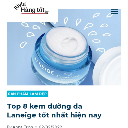
Skip
to
content
SẢN PHẨM LÀM ĐẸP
Top 8 kem dưỡng da
Laneige tốt nhất hiện nay
By
Ahna Trịnh
02/02/2022