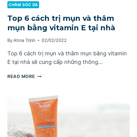
CHĂM SÓC DA
Top 6 cách trị mụn và thâm
mụn bằng vitamin E tại nhà
By
Ahna Trịnh
02/02/2022
Top 6 cách trị mụn và thâm mụn bằng vitamin
E tại nhà sẽ cung cấp những thông…
TOP
READ MORE
6
CÁCH
TRỊ
MỤN
VÀ
THÂM
MỤN
BẰNG