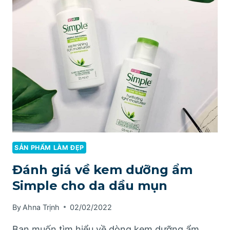
NẮNG
AVENE
EMULSION
CÓ
TỐT
KHÔNG?
SẢN PHẨM LÀM ĐẸP
Đánh giá về kem dưỡng ẩm
Simple cho da dầu mụn
By
Ahna Trịnh
02/02/2022
Bạn muốn tìm hiểu về dòng kem dưỡng ẩm