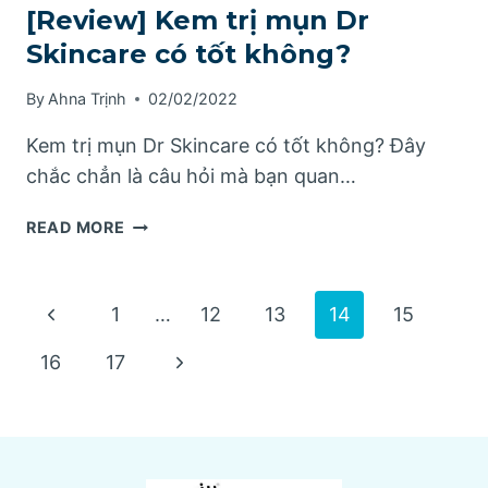
[Review] Kem trị mụn Dr
Skincare có tốt không?
By
Ahna Trịnh
02/02/2022
Kem trị mụn Dr Skincare có tốt không? Đây
chắc chẳn là câu hỏi mà bạn quan…
[REVIEW]
READ MORE
KEM
TRỊ
MỤN
Page
Previous
1
…
12
13
14
15
DR
SKINCARE
Page
navigation
Next
16
17
CÓ
TỐT
Page
KHÔNG?