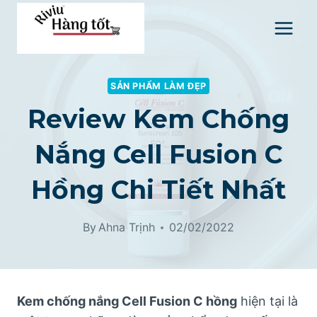
Skip
to
content
SẢN PHẨM LÀM ĐẸP
Review Kem Chống
Nắng Cell Fusion C
Hồng Chi Tiết Nhất
By
Ahna Trịnh
02/02/2022
Kem chống nắng Cell Fusion C hồng
hiện tại là