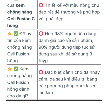
của
kem
Thiết kế với màu hồng chủ
chống nắng
đạo rất dễ thương và phù hợp
Cell Fusion C
với phái đẹp
hồng
Độ uy
Hơn 98% người tiêu dùng
tín của kem
đánh giá cao về sản phẩm,
chống nắng
90% người dùng tiếp tục sử
Cell Fusion
dụng sau khi đã sử dụng 3
hồng
tuýp
Kem
Đặc biệt dành cho da nhạy
chống nắng
cảm, da sau khi điều trị bằng
Cell Fusion
các phương pháp như: laser,
hồng dành
lăn kim
cho da gì?