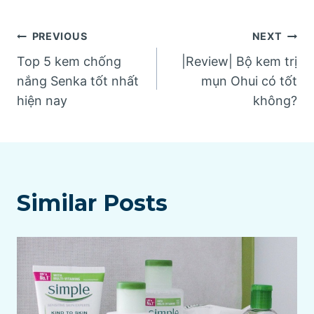
Post
PREVIOUS
NEXT
Top 5 kem chống
|Review| Bộ kem trị
navigation
nắng Senka tốt nhất
mụn Ohui có tốt
hiện nay
không?
Similar Posts